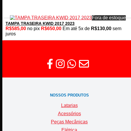
Fora de estoque
TAMPA TRASEIRA KWID 2017 2023
R$
585,00
no pix
R$
650,00
Em até
5
x de
R$
130,00
sem
juros
NOSSOS PRODUTOS
Latarias
Acessórios
Peças Mecânicas
Elétrica