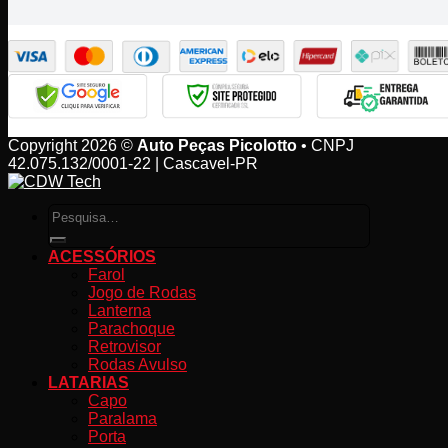
Copyright 2026 ©
Auto Peças Picolotto
• CNPJ
42.075.132/0001-22 | Cascavel-PR
Pesquisar
por:
ACESSÓRIOS
Farol
Jogo de Rodas
Lanterna
Parachoque
Retrovisor
Rodas Avulso
LATARIAS
Capo
Paralama
Porta