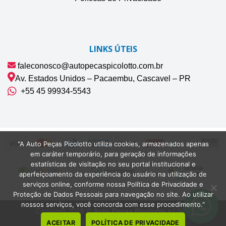
LINKS ÚTEIS
faleconosco@autopecaspicolotto.com.br
Av. Estados Unidos – Pacaembu, Cascavel – PR
+55 45 99934‑5543‬
"A Auto Peças Picolotto utiliza cookies, armazenados apenas
em caráter temporário, para geração de informações
estatísticas de visitação no seu portal institucional e
aperfeiçoamento da experiência do usuário na utilização de
serviços online, conforme nossa Política de Privacidade e
Proteção de Dados Pessoais para navegação no site. Ao utilizar
nossos serviços, você concorda com esse procedimento."
Copyright 2026 ©
Auto Peças Picolotto
• CNPJ
42.075.132/0001-22 | Cascavel-PR
ACEITAR
POLÍTICA DE PRIVACIDADE