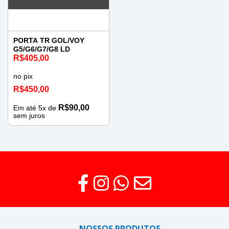
PORTA TR GOL/VOY
G5/G6/G7/G8 LD
R$
405,00
no pix
R$
450,00
R$
90,00
Em até
5
x de
sem juros
NOSSOS PRODUTOS