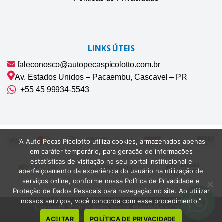
LINKS ÚTEIS
faleconosco@autopecaspicolotto.com.br
Av. Estados Unidos – Pacaembu, Cascavel – PR
+55 45 99934‑5543‬
"A Auto Peças Picolotto utiliza cookies, armazenados apenas
em caráter temporário, para geração de informações
estatísticas de visitação no seu portal institucional e
aperfeiçoamento da experiência do usuário na utilização de
serviços online, conforme nossa Política de Privacidade e
Proteção de Dados Pessoais para navegação no site. Ao utilizar
nossos serviços, você concorda com esse procedimento."
Copyright 2026 ©
Auto Peças Picolotto
• CNPJ
42.075.132/0001-22 | Cascavel-PR
ACEITAR
POLÍTICA DE PRIVACIDADE