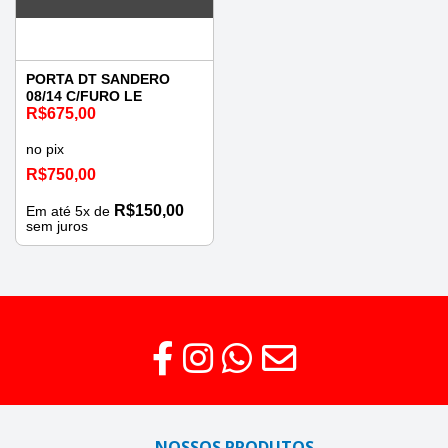
PORTA DT SANDERO
08/14 C/FURO LE
R$
675,00
no pix
R$
750,00
R$
150,00
Em até
5
x de
sem juros
NOSSOS PRODUTOS