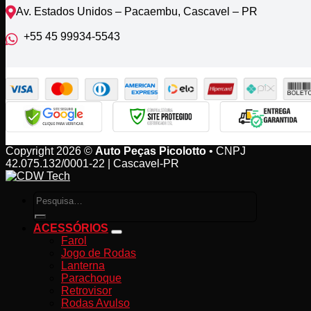
Av. Estados Unidos – Pacaembu, Cascavel – PR
+55 45 99934‑5543‬
Copyright 2026 ©
Auto Peças Picolotto
• CNPJ
42.075.132/0001-22 | Cascavel-PR
Pesquisar
por:
ACESSÓRIOS
Farol
Jogo de Rodas
Lanterna
Parachoque
Retrovisor
Rodas Avulso