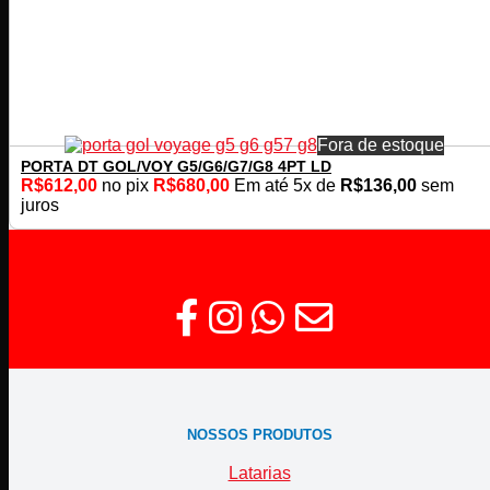
Fora de estoque
PORTA DT GOL/VOY G5/G6/G7/G8 4PT LD
R$
612,00
no pix
R$
680,00
Em até
5
x de
R$
136,00
sem
juros
NOSSOS PRODUTOS
Latarias