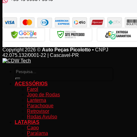
Copyright 2026 ©
Auto Peças Picolotto
• CNPJ
42.075.132/0001-22 | Cascavel-PR
Pesquisar
por:
ACESSÓRIOS
Farol
Jogo de Rodas
Lanterna
Parachoque
Retrovisor
Rodas Avulso
LATARIAS
Capo
Paralama