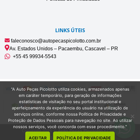
LINKS ÚTEIS
faleconosco@autopecaspicolotto.com.br
Av. Estados Unidos – Pacaembu, Cascavel – PR
+55 45 99934‑5543‬
"A Auto Peças Picolotto utiliza cookies, armazenados apenas
em caráter temporário, para geração de informações
estatísticas de visitação no seu portal institucional e
aperfeiçoamento da experiência do usuário na utilização de
serviços online, conforme nossa Política de Privacidade e
Proteção de Dados Pessoais para navegação no site. Ao utilizar
nossos serviços, você concorda com esse procedimento."
Copyright 2026 ©
Auto Peças Picolotto
• CNPJ
42.075.132/0001-22 | Cascavel-PR
ACEITAR
POLÍTICA DE PRIVACIDADE