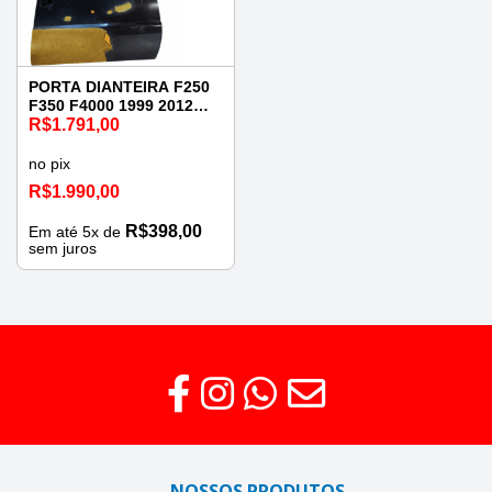
PORTA DIANTEIRA F250
F350 F4000 1999 2012
DIREITA
R$
1.791,00
no pix
R$
1.990,00
R$
398,00
Em até
5
x de
sem juros
NOSSOS PRODUTOS