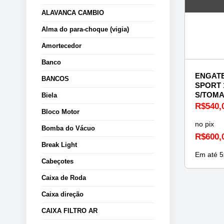
ALAVANCA CAMBIO
Alma do para-choque (vigia)
Amortecedor
Banco
ENGATE
BANCOS
SPORT 
S/TOMA
Biela
R$
540,
Bloco Motor
no pix
Bomba do Vácuo
R$
600,
Break Light
Em até
5
Cabeçotes
Caixa de Roda
Caixa direção
CAIXA FILTRO AR