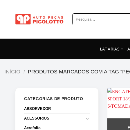
Skip
to
Pesquisar
content
por:
LATARIAS
INÍCIO
/
PRODUTOS MARCADOS COM A TAG “PEC
CATEGORIAS DE PRODUTO
ABSORVEDOR
ACESSÓRIOS
Aerofolio