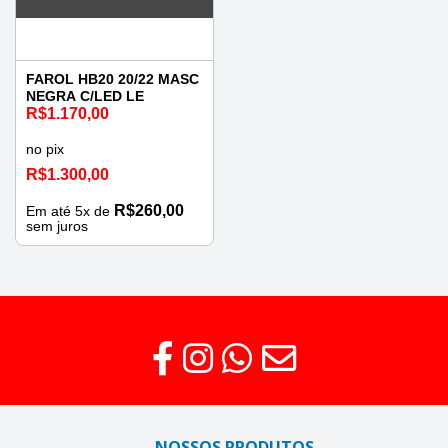
FAROL HB20 20/22 MASC
NEGRA C/LED LE
R$
1.170,00
no pix
R$
1.300,00
R$
260,00
Em até
5
x de
sem juros
NOSSOS PRODUTOS