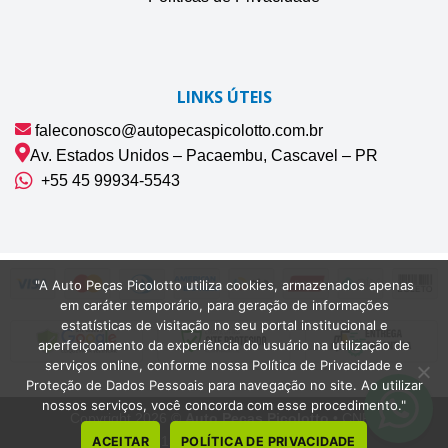
LINKS ÚTEIS
faleconosco@autopecaspicolotto.com.br
Av. Estados Unidos – Pacaembu, Cascavel – PR
+55 45 99934‑5543‬
"A Auto Peças Picolotto utiliza cookies, armazenados apenas
em caráter temporário, para geração de informações
estatísticas de visitação no seu portal institucional e
aperfeiçoamento da experiência do usuário na utilização de
serviços online, conforme nossa Política de Privacidade e
Proteção de Dados Pessoais para navegação no site. Ao utilizar
nossos serviços, você concorda com esse procedimento."
Copyright 2026 ©
Auto Peças Picolotto
• CNPJ
42.075.132/0001-22 | Cascavel-PR
ACEITAR
POLÍTICA DE PRIVACIDADE