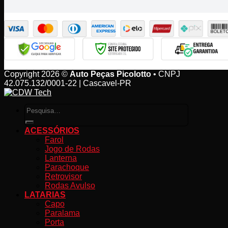
Copyright 2026 ©
Auto Peças Picolotto
• CNPJ
42.075.132/0001-22 | Cascavel-PR
Pesquisar
por:
ACESSÓRIOS
Farol
Jogo de Rodas
Lanterna
Parachoque
Retrovisor
Rodas Avulso
LATARIAS
Capo
Paralama
Porta