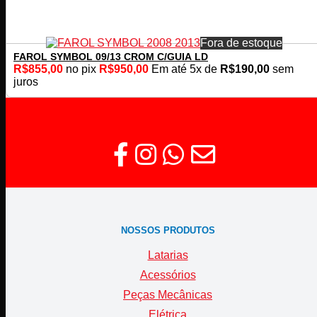
Fora de estoque
FAROL SYMBOL 09/13 CROM C/GUIA LD
R$
855,00
no pix
R$
950,00
Em até
5
x de
R$
190,00
sem
juros
NOSSOS PRODUTOS
Latarias
Acessórios
Peças Mecânicas
Elétrica