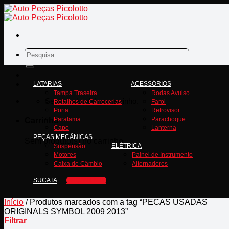
Skip
to
content
Pesquisar
por:
LATARIAS
ACESSÓRIOS
Tampa Traseira
Rodas Avulso
Sem produto(s) no carrinho.
Retalhos de Carrocerias
Farol
Porta
Retrovisor
Paralama
Parachoque
Carrinho
Capo
Lanterna
PEÇAS MECÂNICAS
Sem produto(s) no carrinho.
ELÉTRICA
Suspensão
Motores
Painel de Instrumento
Caixa de Câmbio
Alternadores
SUCATA
ORÇAMENTO
Início
/
Produtos marcados com a tag “PECAS USADAS
ORIGINALS SYMBOL 2009 2013”
Filtrar