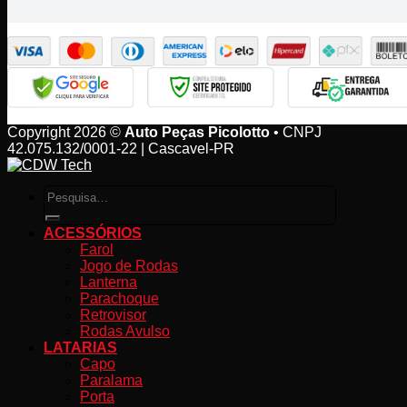
Copyright 2026 ©
Auto Peças Picolotto
• CNPJ
42.075.132/0001-22 | Cascavel-PR
Pesquisar
por:
ACESSÓRIOS
Farol
Jogo de Rodas
Lanterna
Parachoque
Retrovisor
Rodas Avulso
LATARIAS
Capo
Paralama
Porta