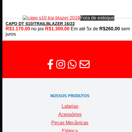
Fora de estoque
CAPO DT S10/TRAILBLAZER 16/22
R$
1.170,00
no pix
R$
1.300,00
Em até
5
x de
R$
260,00
sem
juros
NOSSOS PRODUTOS
Latarias
Acessórios
Peças Mecânicas
Elétrica