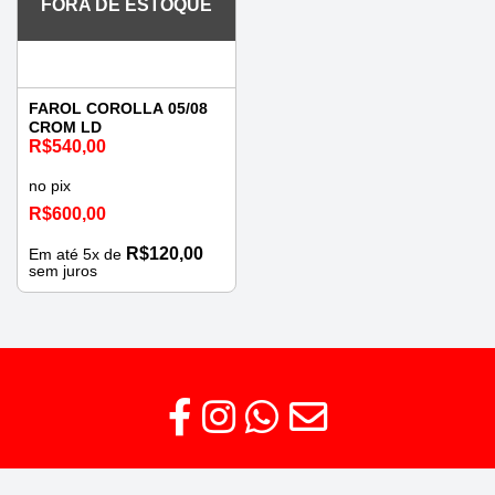
FORA DE ESTOQUE
FAROL COROLLA 05/08
CROM LD
R$
540,00
no pix
R$
600,00
R$
120,00
Em até
5
x de
sem juros