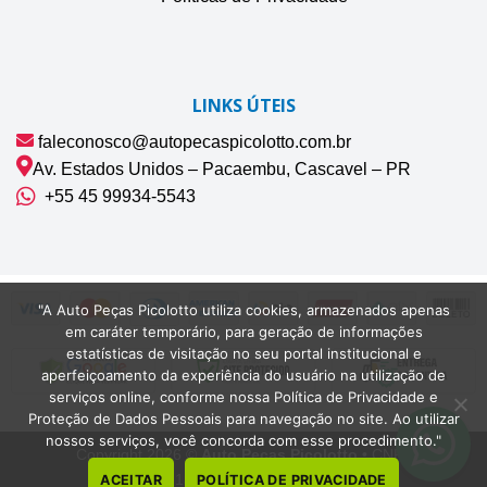
LINKS ÚTEIS
faleconosco@autopecaspicolotto.com.br
Av. Estados Unidos – Pacaembu, Cascavel – PR
+55 45 99934‑5543‬
"A Auto Peças Picolotto utiliza cookies, armazenados apenas
em caráter temporário, para geração de informações
estatísticas de visitação no seu portal institucional e
aperfeiçoamento da experiência do usuário na utilização de
serviços online, conforme nossa Política de Privacidade e
Proteção de Dados Pessoais para navegação no site. Ao utilizar
nossos serviços, você concorda com esse procedimento."
Copyright 2026 ©
Auto Peças Picolotto
• CNPJ
42.075.132/0001-22 | Cascavel-PR
ACEITAR
POLÍTICA DE PRIVACIDADE