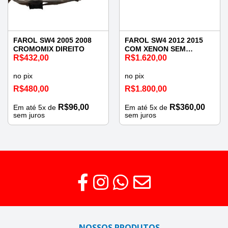
FAROL SW4 2005 2008
FAROL SW4 2012 2015
CROMOMIX DIREITO
COM XENON SEM
R$
432,00
REATOR ESQUERDO
R$
1.620,00
no pix
no pix
R$
480,00
R$
1.800,00
R$
96,00
R$
360,00
Em até
5
x de
Em até
5
x de
sem juros
sem juros
NOSSOS PRODUTOS