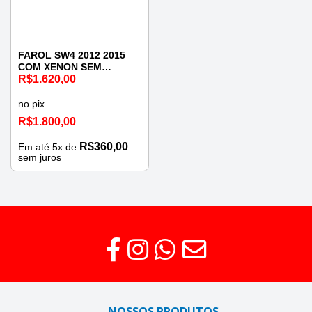
FAROL SW4 2012 2015
COM XENON SEM
REATOR ESQUERDO
R$
1.620,00
no pix
R$
1.800,00
R$
360,00
Em até
5
x de
sem juros
NOSSOS PRODUTOS