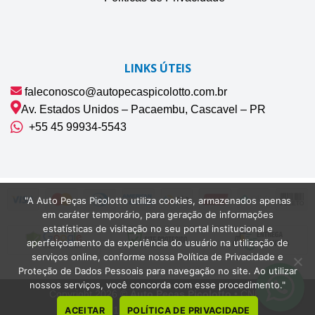
LINKS ÚTEIS
faleconosco@autopecaspicolotto.com.br
Av. Estados Unidos – Pacaembu, Cascavel – PR
+55 45 99934‑5543‬
"A Auto Peças Picolotto utiliza cookies, armazenados apenas
em caráter temporário, para geração de informações
estatísticas de visitação no seu portal institucional e
aperfeiçoamento da experiência do usuário na utilização de
serviços online, conforme nossa Política de Privacidade e
Proteção de Dados Pessoais para navegação no site. Ao utilizar
nossos serviços, você concorda com esse procedimento."
Copyright 2026 ©
Auto Peças Picolotto
• CNPJ
42.075.132/0001-22 | Cascavel-PR
ACEITAR
POLÍTICA DE PRIVACIDADE