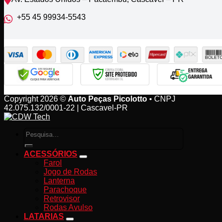
+55 45 99934‑5543‬
Copyright 2026 ©
Auto Peças Picolotto
• CNPJ
42.075.132/0001-22 | Cascavel-PR
Pesquisar
por:
ACESSÓRIOS
Farol
Jogo de Rodas
Lanterna
Parachoque
Retrovisor
Rodas Avulso
LATARIAS