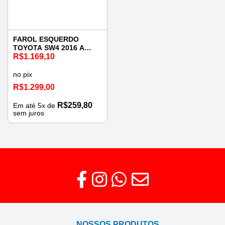
FAROL ESQUERDO
TOYOTA SW4 2016 A
2020 COM LED
R$
1.169,10
no pix
R$
1.299,00
R$
259,80
Em até
5
x de
sem juros
NOSSOS PRODUTOS