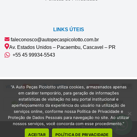
LINKS ÚTEIS
faleconosco@autopecaspicolotto.com.br
Av. Estados Unidos – Pacaembu, Cascavel – PR
+55 45 99934‑5543‬
"A Auto Peças Picolotto utiliza cookies, armazenados apenas
em caráter temporário, para geração de informações
estatísticas de visitação no seu portal institucional e
aperfeiçoamento da experiência do usuário na utilização de
serviços online, conforme nossa Política de Privacidade e
Proteção de Dados Pessoais para navegação no site. Ao utilizar
nossos serviços, você concorda com esse procedimento."
Copyright 2026 ©
Auto Peças Picolotto
• CNPJ
42.075.132/0001-22 | Cascavel-PR
ACEITAR
POLÍTICA DE PRIVACIDADE