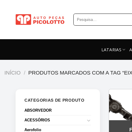
Skip
to
Pesquisar
content
por:
LATARIAS
INÍCIO
/
PRODUTOS MARCADOS COM A TAG “EIX
CATEGORIAS DE PRODUTO
ABSORVEDOR
ACESSÓRIOS
Aerofolio