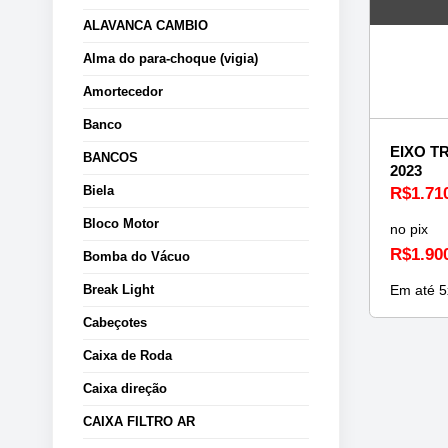
ALAVANCA CAMBIO
Alma do para-choque (vigia)
Amortecedor
Banco
EIXO T
BANCOS
2023
Biela
R$
1.71
Bloco Motor
no pix
R$
1.90
Bomba do Vácuo
Em até
5
Break Light
Cabeçotes
Caixa de Roda
Caixa direção
CAIXA FILTRO AR