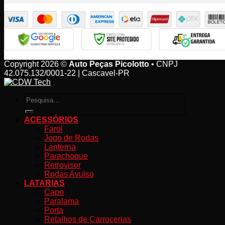
Copyright 2026 ©
Auto Peças Picolotto
• CNPJ
42.075.132/0001-22 | Cascavel-PR
Pesquisar
por:
ACESSÓRIOS
Farol
Jogo de Rodas
Lanterna
Parachoque
Retrovisor
Rodas Avulso
LATARIAS
Capo
Paralama
Porta
Retalhos de Carrocerias