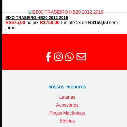
EIXO TRASEIRO HB20 2012 2019
R$
675,00
no pix
R$
750,00
Em até
5
x de
R$
150,00
sem
juros
NOSSOS PRODUTOS
Latarias
Acessórios
Peças Mecânicas
Elétrica