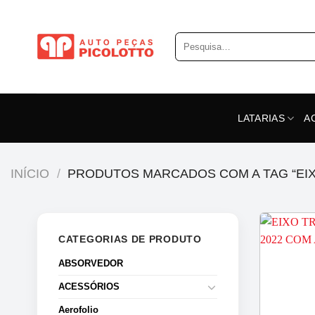
Skip
to
Pesquisar
content
por:
LATARIAS
A
INÍCIO
/
PRODUTOS MARCADOS COM A TAG “EI
CATEGORIAS DE PRODUTO
ABSORVEDOR
ACESSÓRIOS
Aerofolio