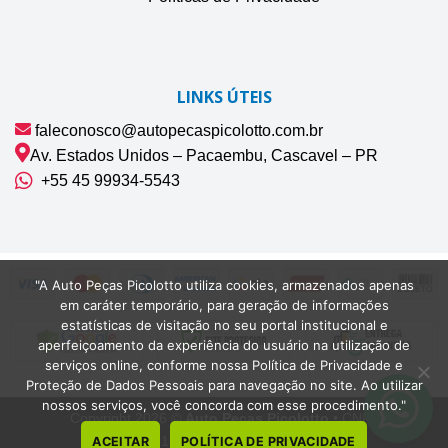
LINKS ÚTEIS
faleconosco@autopecaspicolotto.com.br
Av. Estados Unidos – Pacaembu, Cascavel – PR
+55 45 99934‑5543‬
"A Auto Peças Picolotto utiliza cookies, armazenados apenas
em caráter temporário, para geração de informações
estatísticas de visitação no seu portal institucional e
aperfeiçoamento da experiência do usuário na utilização de
serviços online, conforme nossa Política de Privacidade e
Proteção de Dados Pessoais para navegação no site. Ao utilizar
nossos serviços, você concorda com esse procedimento."
Copyright 2026 ©
Auto Peças Picolotto
• CNPJ
42.075.132/0001-22 | Cascavel-PR
ACEITAR
POLÍTICA DE PRIVACIDADE