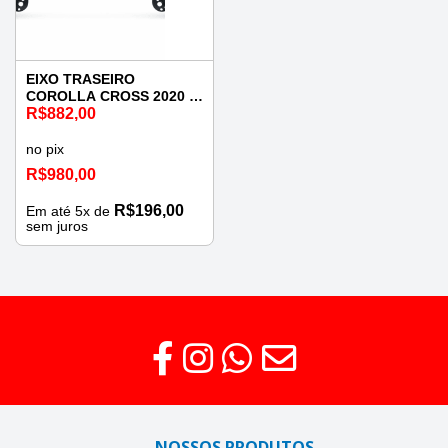
EIXO TRASEIRO
COROLLA CROSS 2020 A
2024
R$
882,00
no pix
R$
980,00
R$
196,00
Em até
5
x de
sem juros
NOSSOS PRODUTOS