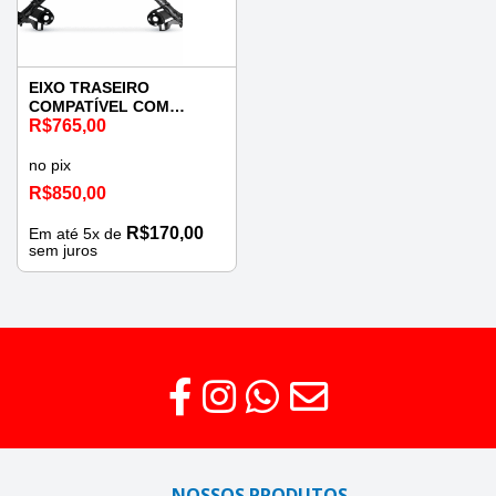
EIXO TRASEIRO
COMPATÍVEL COM
VOLKSWAGEN GOLF /
R$
765,00
BORA / NEW BEETLE
1999 A 2013 E AUDI A3
no pix
1996 A 2006
R$
850,00
R$
170,00
Em até
5
x de
sem juros
NOSSOS PRODUTOS