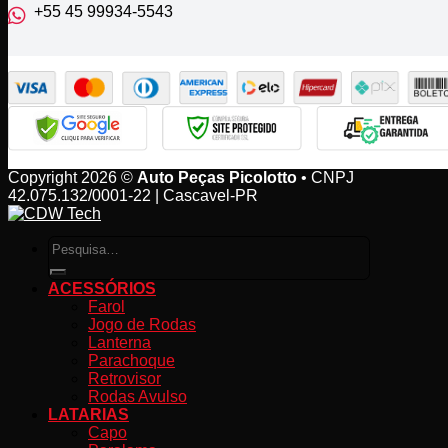
+55 45 99934‑5543‬
Copyright 2026 ©
Auto Peças Picolotto
• CNPJ
42.075.132/0001-22 | Cascavel-PR
Pesquisar
por:
ACESSÓRIOS
Farol
Jogo de Rodas
Lanterna
Parachoque
Retrovisor
Rodas Avulso
LATARIAS
Capo