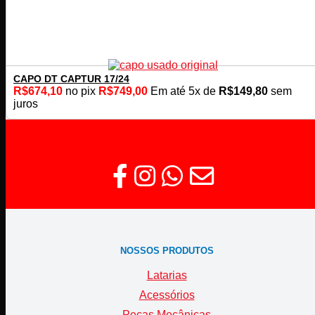
CAPO DT CAPTUR 17/24
R$
674,10
no pix
R$
749,00
Em até
5
x de
R$
149,80
sem
juros
NOSSOS PRODUTOS
Latarias
Acessórios
Peças Mecânicas