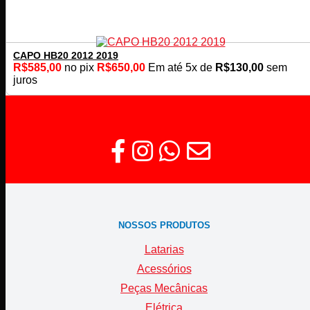
CAPO HB20 2012 2019
R$
585,00
no pix
R$
650,00
Em até
5
x de
R$
130,00
sem
juros
NOSSOS PRODUTOS
Latarias
Acessórios
Peças Mecânicas
Elétrica