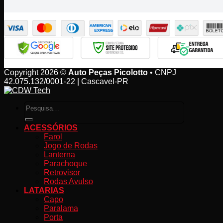
Copyright 2026 ©
Auto Peças Picolotto
• CNPJ
42.075.132/0001-22 | Cascavel-PR
Pesquisar
por:
ACESSÓRIOS
Farol
Jogo de Rodas
Lanterna
Parachoque
Retrovisor
Rodas Avulso
LATARIAS
Capo
Paralama
Porta