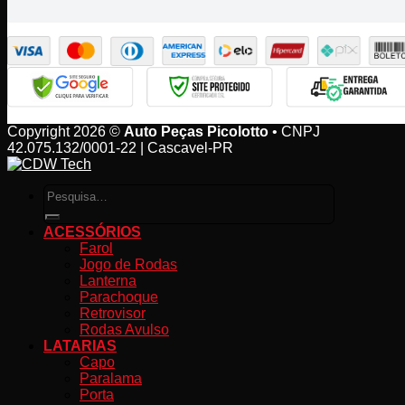
Copyright 2026 ©
Auto Peças Picolotto
• CNPJ
42.075.132/0001-22 | Cascavel-PR
Pesquisar
por:
ACESSÓRIOS
Farol
Jogo de Rodas
Lanterna
Parachoque
Retrovisor
Rodas Avulso
LATARIAS
Capo
Paralama
Porta